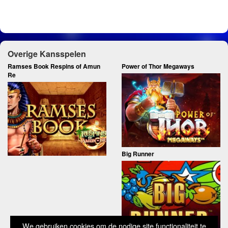
Overige Kansspelen
Ramses Book Respins of Amun
Power of Thor Megaways
Re
Big Runner
We gebruiken cookies om de nodige site functionaliteit te