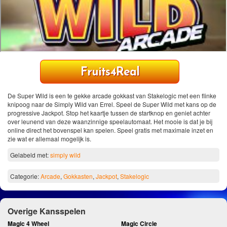
Fruits4Real
De Super Wild is een te gekke arcade gokkast van Stakelogic met een flinke
knipoog naar de Simply Wild van Errel. Speel de Super Wild met kans op de
progressive Jackpot. Stop het kaartje tussen de startknop en geniet achter
over leunend van deze waanzinnige speelautomaat. Het mooie is dat je bij
online direct het bovenspel kan spelen. Speel gratis met maximale inzet en
zie wat er allemaal mogelijk is.
Gelabeld met:
simply wild
Categorie:
Arcade
,
Gokkasten
,
Jackpot
,
Stakelogic
Overige Kansspelen
Magic 4 Wheel
Magic Circle